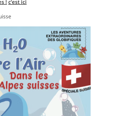
s !
c’est ici
uisse