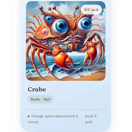
06 aoû
Crabe
Style : Dalí
Change automatiquement à
jeudi 6
minuit
août