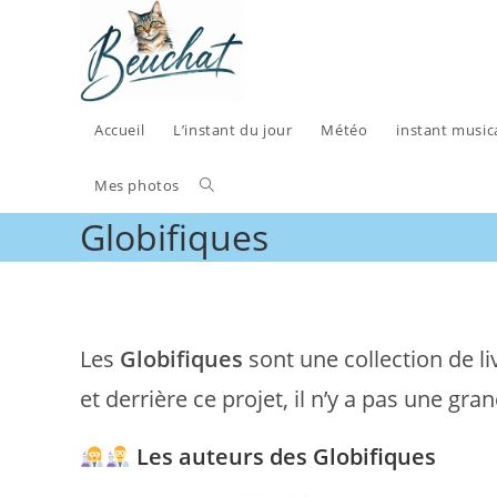
Skip
to
content
Accueil
L’instant du jour
Météo
instant music
Toggle
Mes photos
Globifiques
website
search
Les
Globifiques
sont une collection de l
et derrière ce projet, il n’y a pas une g
Les auteurs des Globifiques