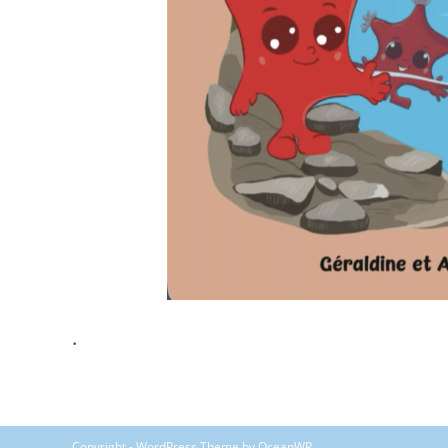
.
Copyright - WordPress Theme by OceanWP